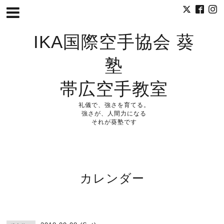
IKA国際空手協会 葵
塾
帯広空手教室
礼儀で、強さを育てる。
強さが、人間力になる
それが葵塾です
カレンダー