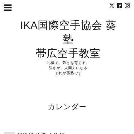
IKA国際空手協会 葵
塾
帯広空手教室
礼儀で、強さを育てる。
強さが、人間力になる
それが葵塾です
カレンダー