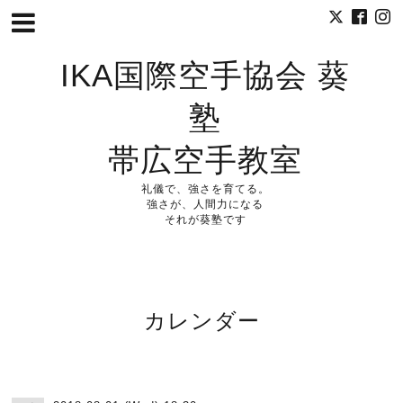
IKA国際空手協会 葵
塾
帯広空手教室
礼儀で、強さを育てる。
強さが、人間力になる
それが葵塾です
カレンダー