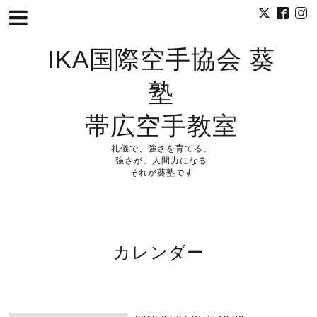
IKA国際空手協会 葵
塾
帯広空手教室
礼儀で、強さを育てる。
強さが、人間力になる
それが葵塾です
カレンダー