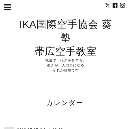
IKA国際空手協会 葵
塾
帯広空手教室
礼儀で、強さを育てる。
強さが、人間力になる
それが葵塾です
カレンダー