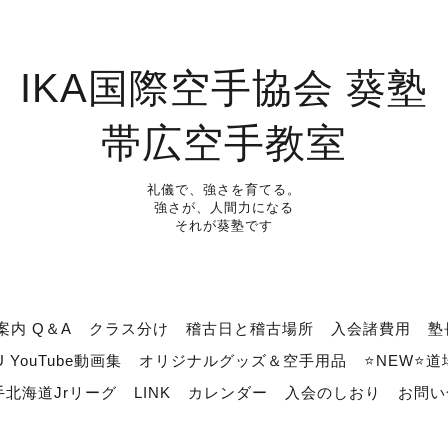
IKA国際空手協会 葵塾
帯広空手教室
礼儀で、強さを育てる。
強さが、人間力になる
それが葵塾です
案内 Q＆A
クラス分け
稽古日と稽古場所
入会諸費用
塾
U YouTube動画集
オリジナルグッズ＆空手用品
⭐NEW⭐
北海道Jrリーグ
LINK
カレンダー
入会のしおり
お問い