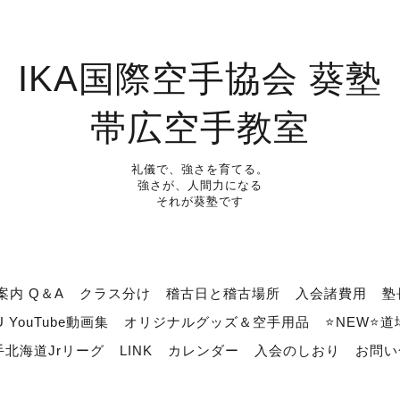
IKA国際空手協会 葵塾
帯広空手教室
礼儀で、強さを育てる。
強さが、人間力になる
それが葵塾です
案内 Q＆A
クラス分け
稽古日と稽古場所
入会諸費用
塾
U YouTube動画集
オリジナルグッズ＆空手用品
⭐NEW⭐
北海道Jrリーグ
LINK
カレンダー
入会のしおり
お問い