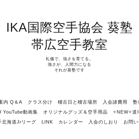
IKA国際空手協会 葵塾
帯広空手教室
礼儀で、強さを育てる。
強さが、人間力になる
それが葵塾です
案内 Q＆A
クラス分け
稽古日と稽古場所
入会諸費用
塾
U YouTube動画集
オリジナルグッズ＆空手用品
⭐NEW⭐
北海道Jrリーグ
LINK
カレンダー
入会のしおり
お問い