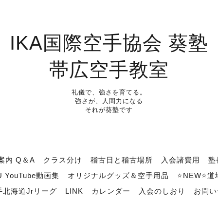
IKA国際空手協会 葵塾
帯広空手教室
礼儀で、強さを育てる。
強さが、人間力になる
それが葵塾です
案内 Q＆A
クラス分け
稽古日と稽古場所
入会諸費用
塾
U YouTube動画集
オリジナルグッズ＆空手用品
⭐NEW⭐
北海道Jrリーグ
LINK
カレンダー
入会のしおり
お問い