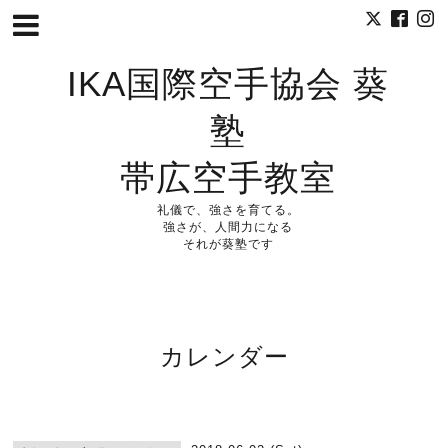
IKA国際空手協会 葵
塾
帯広空手教室
礼儀で、強さを育てる。
強さが、人間力になる
それが葵塾です
カレンダー