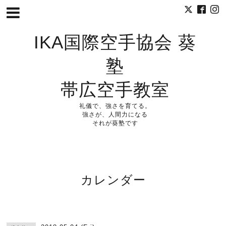
IKA国際空手協会 葵
塾
帯広空手教室
礼儀で、強さを育てる。
強さが、人間力になる
それが葵塾です
カレンダー