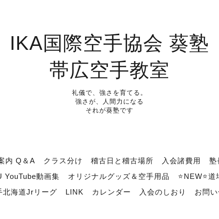
IKA国際空手協会 葵塾
帯広空手教室
礼儀で、強さを育てる。
強さが、人間力になる
それが葵塾です
案内 Q＆A
クラス分け
稽古日と稽古場所
入会諸費用
塾
U YouTube動画集
オリジナルグッズ＆空手用品
⭐NEW⭐
北海道Jrリーグ
LINK
カレンダー
入会のしおり
お問い