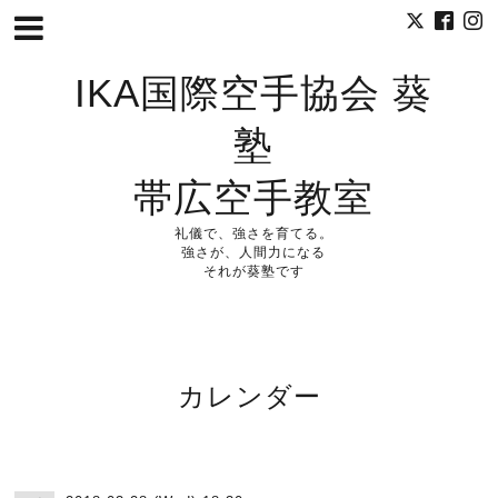
IKA国際空手協会 葵
塾
帯広空手教室
礼儀で、強さを育てる。
強さが、人間力になる
それが葵塾です
カレンダー