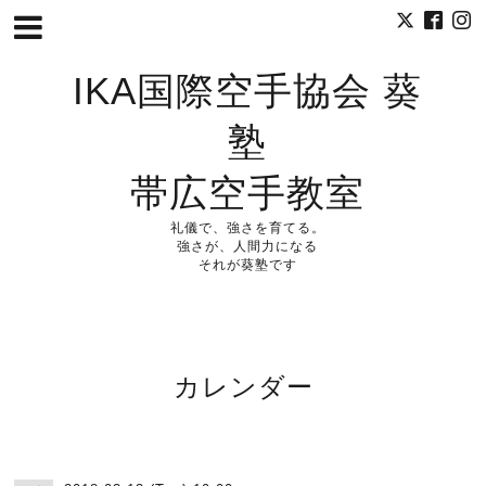
IKA国際空手協会 葵
塾
帯広空手教室
礼儀で、強さを育てる。
強さが、人間力になる
それが葵塾です
カレンダー