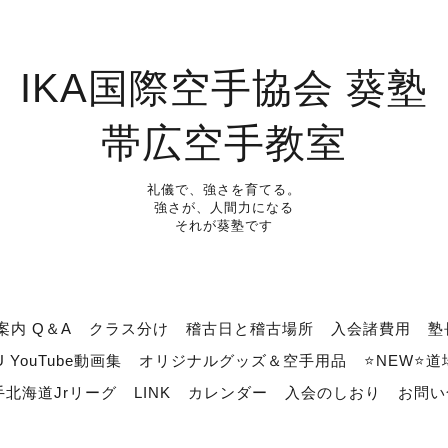
IKA国際空手協会 葵塾
帯広空手教室
礼儀で、強さを育てる。
強さが、人間力になる
それが葵塾です
案内 Q＆A
クラス分け
稽古日と稽古場所
入会諸費用
塾
U YouTube動画集
オリジナルグッズ＆空手用品
⭐NEW⭐
北海道Jrリーグ
LINK
カレンダー
入会のしおり
お問い