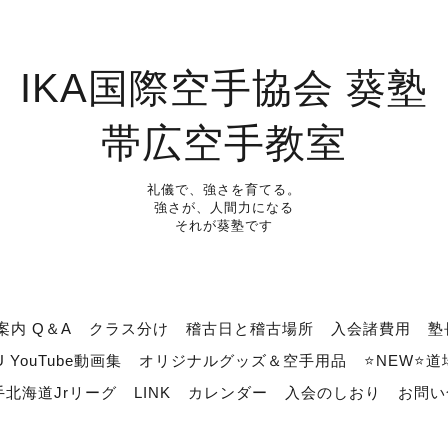
IKA国際空手協会 葵塾
帯広空手教室
礼儀で、強さを育てる。
強さが、人間力になる
それが葵塾です
案内 Q＆A
クラス分け
稽古日と稽古場所
入会諸費用
塾
U YouTube動画集
オリジナルグッズ＆空手用品
⭐NEW⭐
北海道Jrリーグ
LINK
カレンダー
入会のしおり
お問い