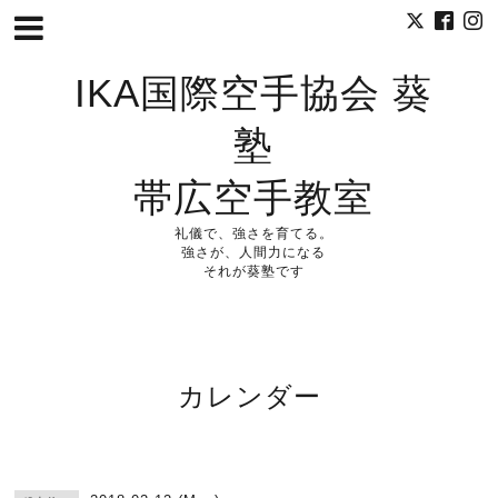
IKA国際空手協会 葵
塾
帯広空手教室
礼儀で、強さを育てる。
強さが、人間力になる
それが葵塾です
カレンダー