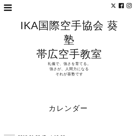
IKA国際空手協会 葵
塾
帯広空手教室
礼儀で、強さを育てる。
強さが、人間力になる
それが葵塾です
カレンダー