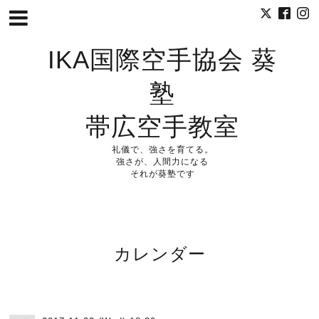
IKA国際空手協会 葵
塾
帯広空手教室
礼儀で、強さを育てる。
強さが、人間力になる
それが葵塾です
カレンダー