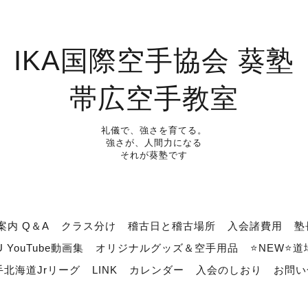
IKA国際空手協会 葵塾
帯広空手教室
礼儀で、強さを育てる。
強さが、人間力になる
それが葵塾です
案内 Q＆A
クラス分け
稽古日と稽古場所
入会諸費用
塾
U YouTube動画集
オリジナルグッズ＆空手用品
⭐NEW⭐
北海道Jrリーグ
LINK
カレンダー
入会のしおり
お問い