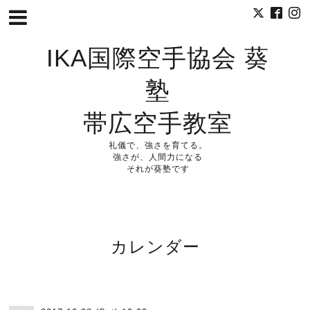
IKA国際空手協会 葵
塾
帯広空手教室
礼儀で、強さを育てる。
強さが、人間力になる
それが葵塾です
カレンダー