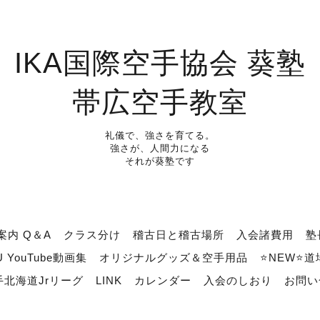
IKA国際空手協会 葵塾
帯広空手教室
礼儀で、強さを育てる。
強さが、人間力になる
それが葵塾です
案内 Q＆A
クラス分け
稽古日と稽古場所
入会諸費用
塾
U YouTube動画集
オリジナルグッズ＆空手用品
⭐NEW⭐
北海道Jrリーグ
LINK
カレンダー
入会のしおり
お問い