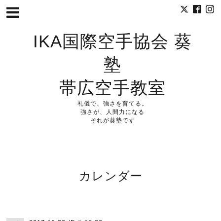
IKA国際空手協会 葵
塾
帯広空手教室
礼儀で、強さを育てる。
強さが、人間力になる
それが葵塾です
カレンダー