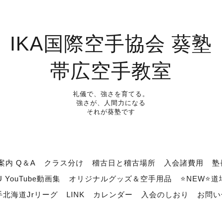
IKA国際空手協会 葵塾
帯広空手教室
礼儀で、強さを育てる。
強さが、人間力になる
それが葵塾です
案内 Q＆A
クラス分け
稽古日と稽古場所
入会諸費用
塾
U YouTube動画集
オリジナルグッズ＆空手用品
⭐NEW⭐
北海道Jrリーグ
LINK
カレンダー
入会のしおり
お問い