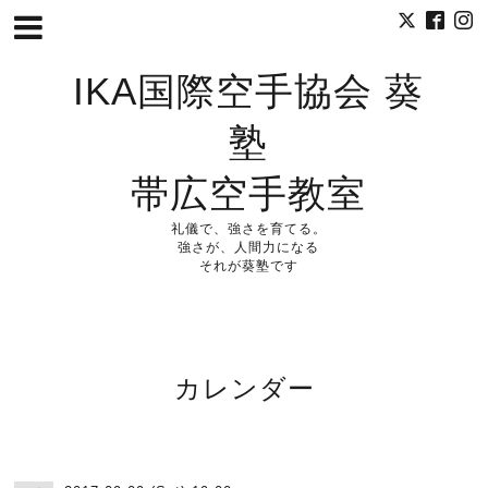
IKA国際空手協会 葵
塾
帯広空手教室
礼儀で、強さを育てる。
強さが、人間力になる
それが葵塾です
カレンダー