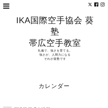
IKA国際空手協会 葵
塾
帯広空手教室
礼儀で、強さを育てる。
強さが、人間力になる
それが葵塾です
カレンダー