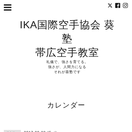
IKA国際空手協会 葵
塾
帯広空手教室
礼儀で、強さを育てる。
強さが、人間力になる
それが葵塾です
カレンダー