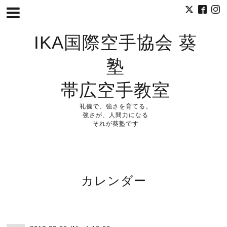
IKA国際空手協会 葵
塾
帯広空手教室
礼儀で、強さを育てる。
強さが、人間力になる
それが葵塾です
カレンダー