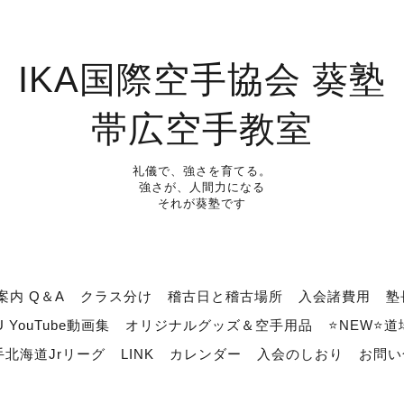
IKA国際空手協会 葵塾
帯広空手教室
礼儀で、強さを育てる。
強さが、人間力になる
それが葵塾です
案内 Q＆A
クラス分け
稽古日と稽古場所
入会諸費用
塾
U YouTube動画集
オリジナルグッズ＆空手用品
⭐NEW⭐
北海道Jrリーグ
LINK
カレンダー
入会のしおり
お問い