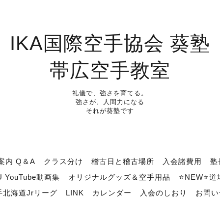
IKA国際空手協会 葵塾
帯広空手教室
礼儀で、強さを育てる。
強さが、人間力になる
それが葵塾です
案内 Q＆A
クラス分け
稽古日と稽古場所
入会諸費用
塾
U YouTube動画集
オリジナルグッズ＆空手用品
⭐NEW⭐
北海道Jrリーグ
LINK
カレンダー
入会のしおり
お問い