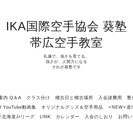
IKA国際空手協会 葵塾
帯広空手教室
礼儀で、強さを育てる。
強さが、人間力になる
それが葵塾です
案内 Q＆A
クラス分け
稽古日と稽古場所
入会諸費用
塾
U YouTube動画集
オリジナルグッズ＆空手用品
⭐NEW⭐
北海道Jrリーグ
LINK
カレンダー
入会のしおり
お問い