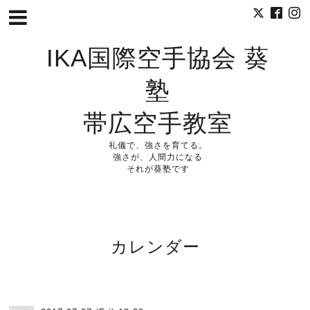
IKA国際空手協会 葵
塾
帯広空手教室
礼儀で、強さを育てる。
強さが、人間力になる
それが葵塾です
カレンダー