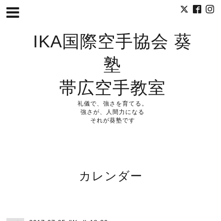
IKA国際空手協会 葵
塾
帯広空手教室
礼儀で、強さを育てる。
強さが、人間力になる
それが葵塾です
カレンダー