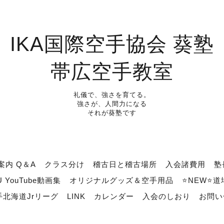
IKA国際空手協会 葵塾
帯広空手教室
礼儀で、強さを育てる。
強さが、人間力になる
それが葵塾です
案内 Q＆A
クラス分け
稽古日と稽古場所
入会諸費用
塾
U YouTube動画集
オリジナルグッズ＆空手用品
⭐NEW⭐
北海道Jrリーグ
LINK
カレンダー
入会のしおり
お問い