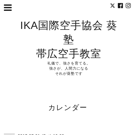
IKA国際空手協会 葵
塾
帯広空手教室
礼儀で、強さを育てる。
強さが、人間力になる
それが葵塾です
カレンダー