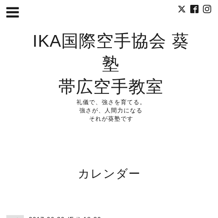
IKA国際空手協会 葵
塾
帯広空手教室
礼儀で、強さを育てる。
強さが、人間力になる
それが葵塾です
カレンダー