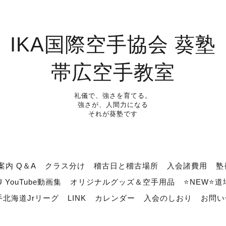
IKA国際空手協会 葵塾
帯広空手教室
礼儀で、強さを育てる。
強さが、人間力になる
それが葵塾です
案内 Q＆A
クラス分け
稽古日と稽古場所
入会諸費用
塾
U YouTube動画集
オリジナルグッズ＆空手用品
⭐NEW⭐
北海道Jrリーグ
LINK
カレンダー
入会のしおり
お問い