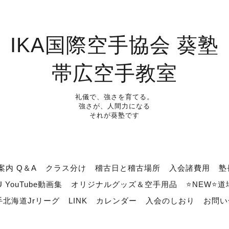
IKA国際空手協会 葵塾
帯広空手教室
礼儀で、強さを育てる。
強さが、人間力になる
それが葵塾です
案内 Q＆A
クラス分け
稽古日と稽古場所
入会諸費用
塾
U YouTube動画集
オリジナルグッズ＆空手用品
⭐NEW⭐
北海道Jrリーグ
LINK
カレンダー
入会のしおり
お問い