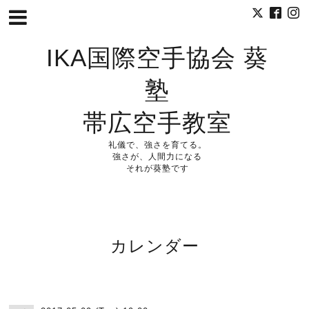
IKA国際空手協会 葵
塾
帯広空手教室
礼儀で、強さを育てる。
強さが、人間力になる
それが葵塾です
カレンダー