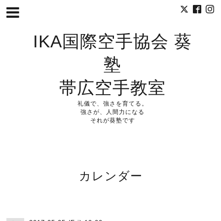
IKA国際空手協会 葵
塾
帯広空手教室
礼儀で、強さを育てる。
強さが、人間力になる
それが葵塾です
カレンダー