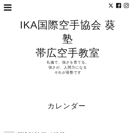
IKA国際空手協会 葵
塾
帯広空手教室
礼儀で、強さを育てる。
強さが、人間力になる
それが葵塾です
カレンダー