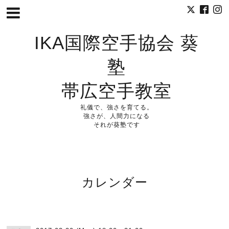
IKA国際空手協会 葵
塾
帯広空手教室
礼儀で、強さを育てる。
強さが、人間力になる
それが葵塾です
カレンダー