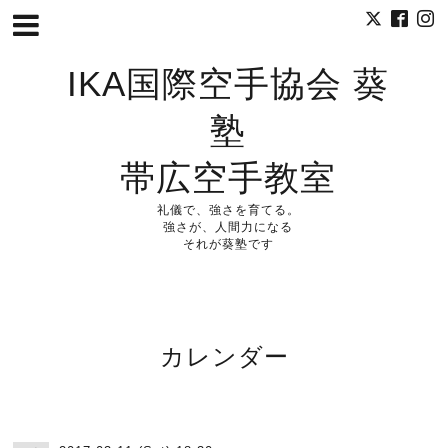
IKA国際空手協会 葵
塾
帯広空手教室
礼儀で、強さを育てる。
強さが、人間力になる
それが葵塾です
カレンダー