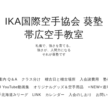
IKA国際空手協会 葵塾
帯広空手教室
礼儀で、強さを育てる。
強さが、人間力になる
それが葵塾です
案内 Q＆A
クラス分け
稽古日と稽古場所
入会諸費用
塾
U YouTube動画集
オリジナルグッズ＆空手用品
⭐NEW⭐
北海道Jrリーグ
LINK
カレンダー
入会のしおり
お問い