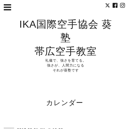
IKA国際空手協会 葵
塾
帯広空手教室
礼儀で、強さを育てる。
強さが、人間力になる
それが葵塾です
カレンダー