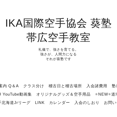
IKA国際空手協会 葵塾
帯広空手教室
礼儀で、強さを育てる。
強さが、人間力になる
それが葵塾です
案内 Q＆A
クラス分け
稽古日と稽古場所
入会諸費用
塾
U YouTube動画集
オリジナルグッズ＆空手用品
⭐NEW⭐
北海道Jrリーグ
LINK
カレンダー
入会のしおり
お問い