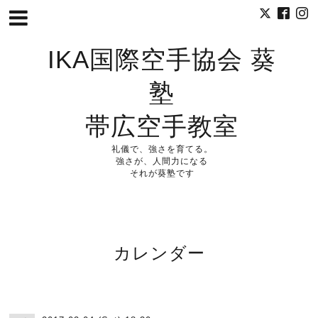
IKA国際空手協会 葵
塾
帯広空手教室
礼儀で、強さを育てる。
強さが、人間力になる
それが葵塾です
カレンダー