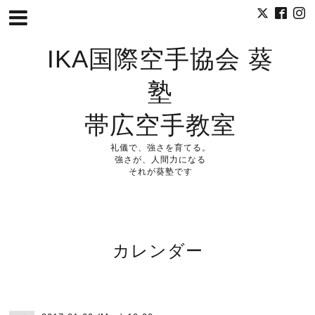
IKA国際空手協会 葵
塾
帯広空手教室
礼儀で、強さを育てる。
強さが、人間力になる
それが葵塾です
カレンダー