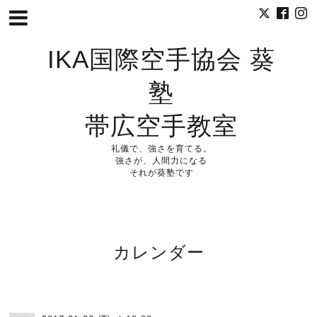
IKA国際空手協会 葵
塾
帯広空手教室
礼儀で、強さを育てる。
強さが、人間力になる
それが葵塾です
カレンダー