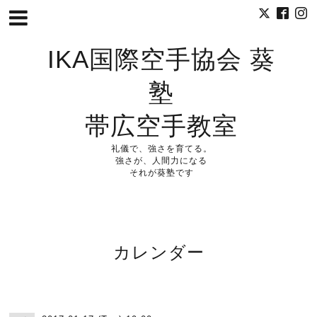
IKA国際空手協会 葵
塾
帯広空手教室
礼儀で、強さを育てる。
強さが、人間力になる
それが葵塾です
カレンダー